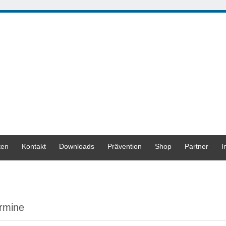
ten
Kontakt
Downloads
Prävention
Shop
Partner
I
rmine