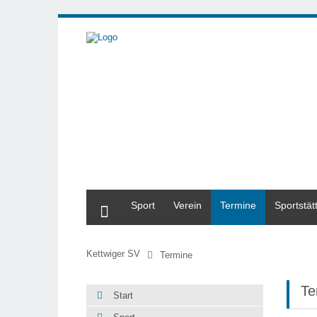
Start
Sport
Verein
Termine
Sportstät
Kettwiger SV
Termine
Te
Start