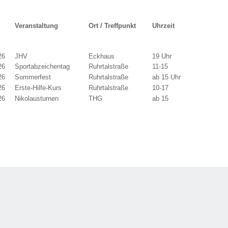
m
Veranstaltung
Ort / Treffpunkt
Uhrzeit
26
JHV
Eckhaus
19 Uhr
26
Sportabzeichentag
Ruhrtalstraße
11-15
26
Sommerfest
Ruhrtalstraße
ab 15 Uhr
26
Erste-Hilfe-Kurs
Ruhrtalstraße
10-17
26
Nikolausturnen
THG
ab 15